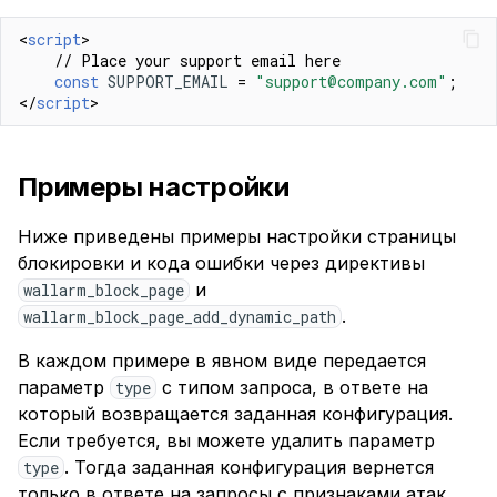
<
script
>
// Place your support email here
const
SUPPORT_EMAIL
=
"support@company.com"
;
</
script
>
Примеры настройки
Ниже приведены примеры настройки страницы
блокировки и кода ошибки через директивы
и
wallarm_block_page
.
wallarm_block_page_add_dynamic_path
В каждом примере в явном виде передается
параметр
с типом запроса, в ответе на
type
который возвращается заданная конфигурация.
Если требуется, вы можете удалить параметр
. Тогда заданная конфигурация вернется
type
только в ответе на запросы с признаками атак,