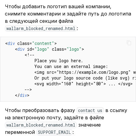
Чтобы добавить логотип вашей компании,
снимите комментарии и задайте путь до логотипа
в следующей секции файла
:
wallarm_blocked_renamed.html
<
div
class
=
"content"
>
<
div
id
=
"logo"
class
=
"logo"
>
<!--
            Place you logo here.
            You can use an external image:
            <img src="https://example.com/logo.png" 
            Or put your logo source code (like svg) r
            <svg width="160" height="80"> ... </svg>
        -->
</
div
>
Чтобы преобразовать фразу
в ссылку
contact us
на электронную почту, задайте в файле
значение
wallarm_blocked_renamed.html
переменной
:
SUPPORT_EMAIL