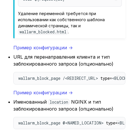
Удаление переменной требуется при
использовании как собственного шаблона
динамической страницы, так и
wallarm_blocked.html
.
Пример конфигурации →
URL для перенаправления клиента и тип
заблокированного запроса (опционально)
wallarm_block_page /<REDIRECT_URL> 
type
=
<BLOCKE
Пример конфигурации →
Именованный
NGINX и тип
location
заблокированного запроса (опционально)
wallarm_block_page @<NAMED_LOCATION> 
type
=
<BLOC