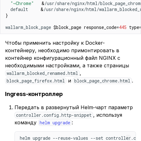
"~Chrome"
&
/usr/share/nginx/html/block_page_chro
  default     
&
/usr/share/nginx/html/wallarm_blocked_
}
wallarm_block_page 
$block_page
response_code
=
445
type
Чтобы применить настройку к Docker-
контейнеру, необходимо примонтировать в
контейнер конфигурационный файл NGINX с
необходимыми настройками, а также страницы
,
wallarm_blocked_renamed.html
и
.
block_page_firefox.html
block_page_chrome.html
Ingress‑контроллер
Передать в развернутый Helm‑чарт параметр
, используя
controller.config.http-snippet
команду
:
helm upgrade
helm upgrade --reuse-values --set controller.co