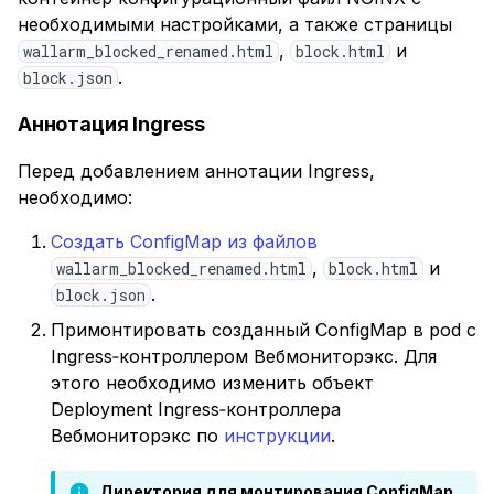
необходимыми настройками, а также страницы
,
и
wallarm_blocked_renamed.html
block.html
.
block.json
Аннотация Ingress
Перед добавлением аннотации Ingress,
необходимо:
Создать ConfigMap из файлов
,
и
wallarm_blocked_renamed.html
block.html
.
block.json
Примонтировать созданный ConfigMap в pod с
Ingress‑контроллером Вебмониторэкс. Для
этого необходимо изменить объект
Deployment Ingress‑контроллера
Вебмониторэкс по
инструкции
.
Директория для монтирования ConfigMap