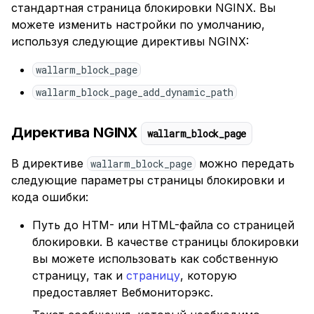
стандартная страница блокировки NGINX. Вы
Аннотация Ingress
можете изменить настройки по умолчанию,
используя следующие директивы NGINX:
Именованный location
NGINX
wallarm_block_page
wallarm_block_page_add_dynamic_path
Конфигурационный файл
NGINX
Директива NGINX
wallarm_block_page
Аннотация Ingress
В директиве
можно передать
wallarm_block_page
Переменная и код ошибки
следующие параметры страницы блокировки и
кода ошибки:
Конфигурационный файл
NGINX
Путь до HTM- или HTML-файла со страницей
блокировки. В качестве страницы блокировки
Ingress‑контроллер
вы можете использовать как собственную
страницу, так и
страницу
, которую
предоставляет Вебмониторэкс.