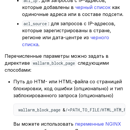
: для запросов с IP-адресов,
acl_ip
которые добавлены в
черный список
как
одиночные адреса или в составе подсети.
: для запросов с IP-адресов,
acl_source
которые зарегистрированы в стране,
регионе или дата-центре из
черного
списка
.
Перечисленные параметры можно задать в
директиве
следующими
wallarm_block_page
способами:
Путь до HTM- или HTML-файла со страницей
блокировки, код ошибки (опционально) и тип
заблокированного запроса (опционально)
wallarm_block_page 
&
/<PATH_TO_FILE/HTML_HTM_FI
Вы можете использовать
переменные NGINX