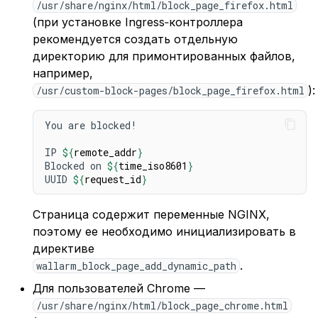
/usr/share/nginx/html/block_page_firefox.html
(при установке Ingress‑контроллера
рекомендуется создать отдельную
директорию для примонтированных файлов,
например,
):
/usr/custom-block-pages/block_page_firefox.html
You are blocked!

IP 
${
remote_addr
}
Blocked on 
${
time_iso8601
}
UUID 
${
request_id
}
Страница содержит переменные NGINX,
поэтому ее необходимо инициализировать в
директиве
.
wallarm_block_page_add_dynamic_path
Для пользователей Chrome —
/usr/share/nginx/html/block_page_chrome.html