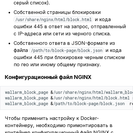
серый список).
Собственной страницы блокировки
и кода
/usr/share/nginx/html/block.html
ошибки 445 в ответ на запрос, отправленный
с IP-адреса или сети из черного списка.
Собственного ответа в JSON-формате из
файла
и кода
/path/to/block-page/block.json
ошибки 445 при блокировке черным списком
по гео или иному общему признаку.
Конфигурационный файл NGINX
wallarm_block_page 
&
/usr/share/nginx/html/wallarm_blo
wallarm_block_page 
&
/usr/share/nginx/html/block.html 
wallarm_block_page 
&
/path/to/block-page/block.json  
r
Чтобы применить настройку к Docker-
контейнеру, необходимо примонтировать в
контейнер конфигурационный файл NGINX с