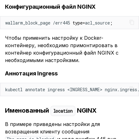
Конфигурационный файл NGINX
wallarm_block_page /err445 
type
=
acl_source
;
Чтобы применить настройку к Docker-
контейнеру, необходимо примонтировать в
контейнер конфигурационный файл NGINX с
необходимыми настройками.
Аннотация Ingress
kubectl annotate ingress <INGRESS_NAME> nginx.ingress
Именованный
NGINX
location
В примере приведены настройки для
возвращения клиенту сообщения
и кода ошибки 445 вне