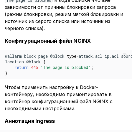
The page is blocked
зависимости от причины блокировки запроса
(режим блокировки, режим мягкой блокировки и
источник из серого списка или источник из
черного списка).
Конфигурационный файл NGINX
wallarm_block_page @block 
type
=
attack,acl_ip,acl_sour
location @block 
{
return
445
'The page is blocked'
;
}
Чтобы применить настройку к Docker-
контейнеру, необходимо примонтировать в
контейнер конфигурационный файл NGINX с
необходимыми настройками.
Аннотация Ingress