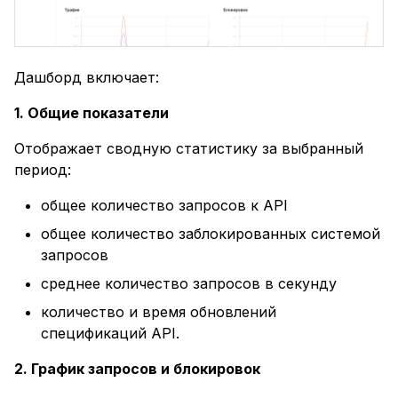
Вебмониторэкс WAF
WAF‑ноды
Вебмониторэкс
Пользовательские
Правила
и
настройки
Настройка
я
Взаимодействие
Обновление пакетных
чувствительности
Рекомендации по
Триггеры
компонентов
версий ноды на
установке и поддержк
Дашборд включает:
п
Вебмониторэкс со
Меганоду
Вебмониторэкс WAF
Оценка рисков
Списки IP-адресов
о
сторонними сервисами
1. Общие показатели
Обновление Меганоды
Сравнение
Защита от BOLA
и
Отображает сводную статистику за выбранный
Вычислительный кластер
спецификаций
период:
с
Вебмониторэкс
История версий
недоступен
Меганоды
Скачивание
общее количество запросов к API
к
Вебмониторэкс 5.0
спецификации OpenAP
общее количество заблокированных системой
а
Устранение проблем
запросов
Tarantool
Обновление
Очистка трафика
среднее количество запросов в секунду
устаревших нод
(версии 3.6 и ниже)
Пример тестирования
количество и время обновлений
спецификаций API.
2. График запросов и блокировок