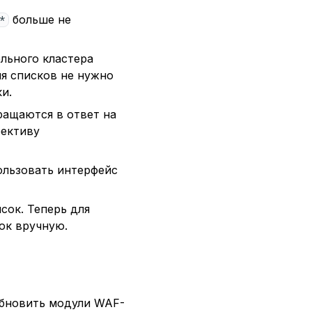
больше не
_*
льного кластера
ия списков не нужно
и.
ращаются в ответ на
рективу
ользовать интерфейс
сок. Теперь для
ок вручную.
обновить модули WAF-