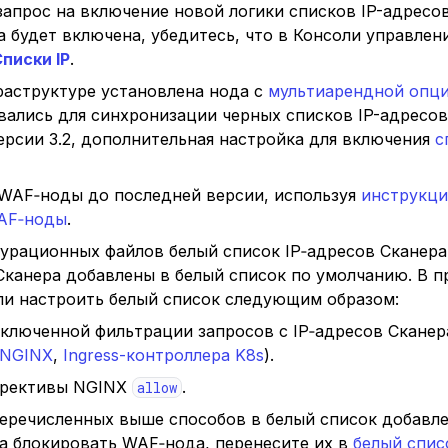
запрос на включение новой логики списков IP-адресов
а будет включена, убедитесь, что в Консоли управле
писки IP
.
раструктуре установлена нода с
мультиарендной опц
ались для синхронизации черных списков IP-адресов 
ерсии 3.2, дополнительная настройка для включения
с
WAF‑ноды до последней версии, используя
инструкци
WAF‑ноды
.
гурационных файлов белый список IP‑адресов Сканера
 Сканера добавлены в белый список по умолчанию. В 
и настроить белый список следующим образом:
люченной фильтрации запросов с IP‑адресов Сканер
NGINX
,
Ingress-контроллера K8s
).
рективы NGINX
.
allow
еречисленных выше способов в белый список добавле
а блокировать WAF‑нода, перенесите их в
белый спис