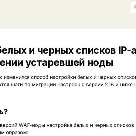
елых и черных списков IP‑
лении устаревшей ноды
x изменился способ настройки белых и черных списков
ся шаги по миграции настроек с версии 2.18 и ниже
ь?
 версий WAF‑ноды настройка белых и черных списков 
м образом: