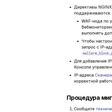
Директивы NGIN
поддерживаются. 
WAF‑нода по у
Вебмониторэкс
выполнять доп
Чтобы настрои
запрос с IP‑а
wallarm_block_
Для добавления I
Консоли управлен
IP‑адреса
Сканера
корректной работы
Процедура миг
Сообщите
технич