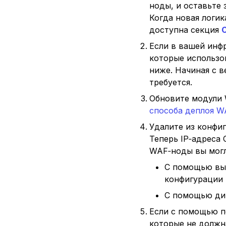
ноды, и оставьте 
Когда новая логик
доступна секция
С
Если в вашей инф
которые использов
ниже. Начиная с в
требуется.
Обновите модули 
способа деплоя 
Удалите из конфи
Теперь IP‑адреса
WAF‑ноды вы могл
С помощью вык
конфигурации
С помощью ди
Если с помощью п
которые не должн