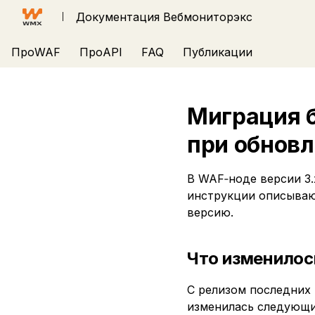
Документация Вебмониторэкс
ПроWAF
ПроAPI
FAQ
Публикации
Миграция б
при обнов
В WAF‑ноде версии 3.
инструкции описывают
версию.
Что изменилос
С релизом последних
изменилась следующи