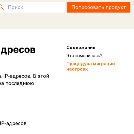
Попробовать продукт
Инициализация поиска
адресов
Содержание
Что изменилось?
Процедура миграции
настроек
 IP‑адресов. В этой
 на последнюю
IP‑адресов