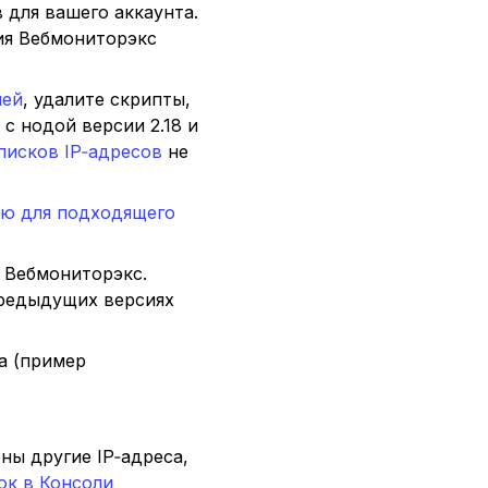
 для вашего аккаунта.
ния Вебмониторэкс
ией
, удалите скрипты,
с нодой версии 2.18 и
писков IP‑адресов
не
ю для подходящего
 Вебмониторэкс.
предыдущих версиях
а (пример
ны другие IP‑адреса,
ок в Консоли