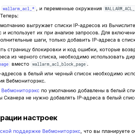
X
,
и переменные окружения
wallarm_acl_*
WALLARM_ACL
Теперь:
молчанию выгружает списки IP‑адресов из Вычислите
 и использует их при анализе запросов. Для включен
олнительные шаги, только добавить IP‑адреса в списк
ть страницу блокировки и код ошибки, которые возв
дреса из черного списка, необходимо использовать ди
вместо
.
page
wallarm_acl_block_page
P‑адресов в белый или черный список необходимо исп
ия Вебмониторэкс.
 Вебмониторэкс
по умолчанию добавлены в белый спи
 Сканера не нужно добавлять IP‑адреса в белый спис
рации настроек
еской поддержке Вебмониторэкс
, что вы планируете 