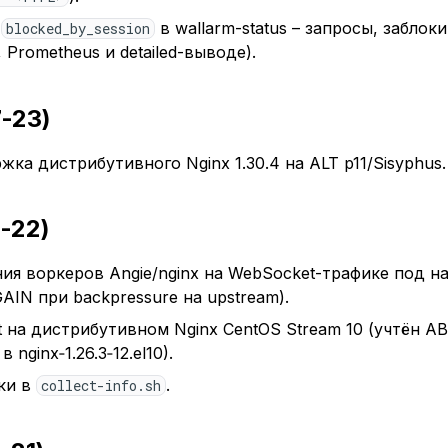
к
в wallarm-status – запросы, забло
blocked_by_session
 Prometheus и detailed-выводе).
7-23)
ка дистрибутивного Nginx 1.30.4 на ALT p11/Sisyphus.
7-22)
ия воркеров Angie/nginx на WebSocket-трафике под на
IN при backpressure на upstream).
t на дистрибутивном Nginx CentOS Stream 10 (учтён A
в nginx‑1.26.3‑12.el10).
ки в
.
collect-info.sh