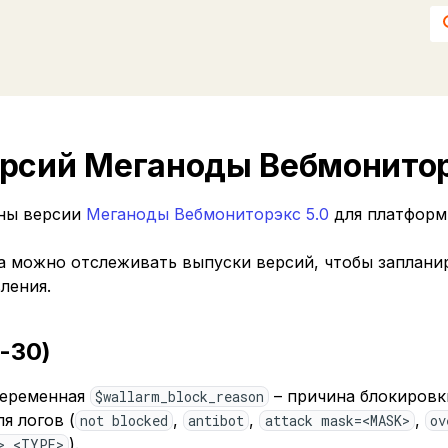
ерсий Меганоды Вебмонитор
ны версии
Меганоды Вебмониторэкс 5.0
для платфор
 можно отслеживать выпуски версий, чтобы заплани
ления.
7-30)
переменная
– причина блокировк
$wallarm_block_reason
я логов (
,
,
,
not blocked
antibot
attack mask=<MASK>
ov
).
> <TYPE>