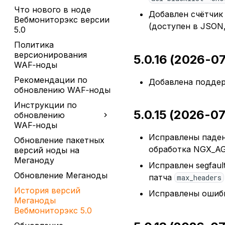
Что нового в ноде
Добавлен счётчи
Вебмониторэкс версии
(доступен в JSON,
5.0
Политика
версионирования
5.0.16 (2026-0
WAF‑ноды
Рекомендации по
Добавлена поддерж
обновлению WAF‑ноды
Инструкции по
5.0.15 (2026-0
обновлению
WAF‑ноды
Исправлены паден
Обновление пакетных
обработка NGX_AGA
версий ноды на
Меганоду
Исправлен segfaul
Обновление Меганоды
патча
max_headers
История версий
Исправлены ошиб
Меганоды
Вебмониторэкс 5.0