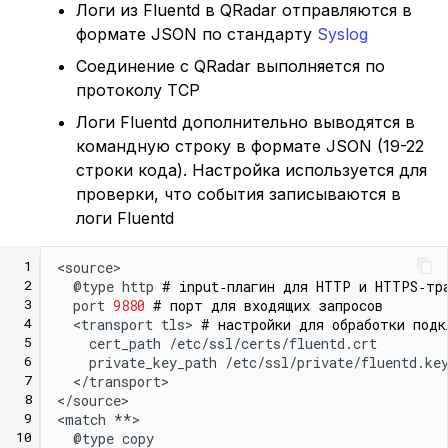
Логи из Fluentd в QRadar отправляются в
формате JSON по стандарту
Syslog
Соединение с QRadar выполняется по
протоколу TCP
Логи Fluentd дополнительно выводятся в
командную строку в формате JSON (19-22
строки кода). Настройка используется для
проверки, что события записываются в
логи Fluentd
 1
<source>

 2
  @type http 
# input‑плагин для HTTP и HTTPS‑тр
 3
  port 
9880
# порт для входящих запросов
 4
  <transport tls> 
# настройки для обработки подк
 5
    cert_path /etc/ssl/certs/fluentd.crt

 6
    private_key_path /etc/ssl/private/fluentd.key
 7
  </transport>

 8
</source>

 9
<match **>

10
  @type copy
