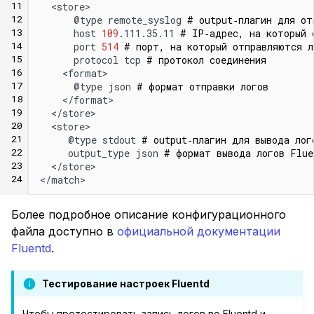
11
  <store>

12
      @type remote_syslog 
# output‑плагин для от
13
      host 
109
.111.35.11 
# IP‑адрес, на который 
14
      port 
514
# порт, на который отправляются л
15
      protocol tcp 
# протокол соединения
16
    <format>

17
      @type json 
# формат отправки логов
18
    </format>

19
  </store>

20
  <store>

21
     @type stdout 
# output‑плагин для вывода лог
22
     output_type json 
# формат вывода логов Flue
23
  </store>

24
Более подробное описание конфигурационного
файла доступно в
официальной документации
Fluentd
.
Тестирование настроек Fluentd
Чтобы протестировать запись логов во Fluentd и