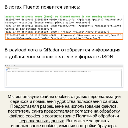
В логах Fluentd появится запись:
В payload лога в QRadar отобразится информация
о добавленном пользователе в формате JSON:
Мы используем файлы cookies с целью персонализации
сервисов и повышения удобства пользования сайтом.
Нужна помощь или есть
Техническая
Отдел
Предоставляя разрешение на использование файлов,
|
вопросы?
поддержка
продаж
посетитель сайта предоставляет
согласие
на обработку
файлов cookies в соответствии с
Политикой обработки
Реестр ПО
|
Сертификат ФСТЭК №4899
персональных данных
. Вы можете запретить
использование cookies, изменив настройки браузера.