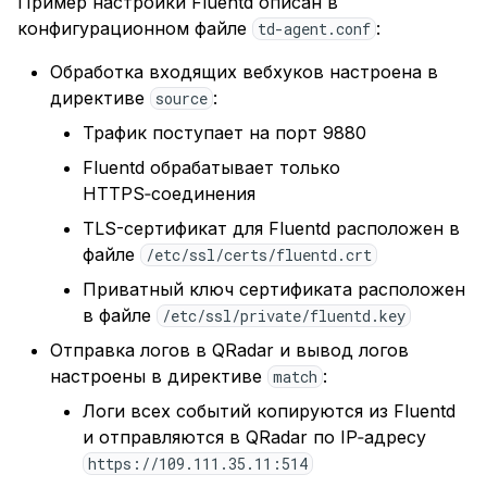
Пример настройки Fluentd описан в
конфигурационном файле
:
td-agent.conf
Обработка входящих вебхуков настроена в
директиве
:
source
Трафик поступает на порт 9880
Fluentd обрабатывает только
HTTPS‑соединения
TLS-сертификат для Fluentd расположен в
файле
/etc/ssl/certs/fluentd.crt
Приватный ключ сертификата расположен
в файле
/etc/ssl/private/fluentd.key
Отправка логов в QRadar и вывод логов
настроены в директиве
:
match
Логи всех событий копируются из Fluentd
и отправляются в QRadar по IP‑адресу
https://109.111.35.11:514