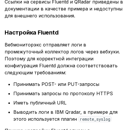
Работа с логами
Ссылки на сервисы Fluentd и QRadar приведены в
WAF‑ноды
документации в качестве примера и недоступны
для внешнего использования.
Настройка
динамического
Настройка Fluentd
преобразования
доменного имени
Вебмониторэкс отправляет логи в
промежуточный коллектор логов через вебхуки.
Использование Single
Поэтому для корректной интеграции
Sign‑On (SSO)
конфигурация Fluentd должна соответствовать
следующим требованиям:
Принимать POST- или PUT-запросы
Принимать запросы по протоколу HTTPS
Иметь публичный URL
Выводить логи в IBM Qradar, в примере для
этого используется плагин
remote_syslog