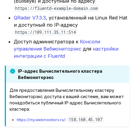
(bullseye) и доступный по адресу
средах
https://fluentd-example-domain.com
QRadar V7.3.3
, установленный на Linux Red Hat
Доступ к Вебмониторэкс
и доступный по IP‑адресу
API через прокси‑сервер
https://109.111.35.11:514
Идентификация
Доступ администратора к
Консоли
IP‑адреса клиента при
управления Вебмониторэкс
для
настройки
использовании
интеграции с Fluentd
балансировщика или
прокси (NGINX)
IP-адрес Вычислительного кластера
Вебмониторэкс
Конфигурация
Для предоставления Вычислительному кластеру
синхронизации
Вебмониторэкс доступа к вашей системе, вам может
WAF‑ноды с
понадобиться публичный IP-адрес Вычислительного
Вычислительным
кластера:
кластером
158.160.45.107
https://my.webmonitorx.ru/
:
Вебмониторэкс