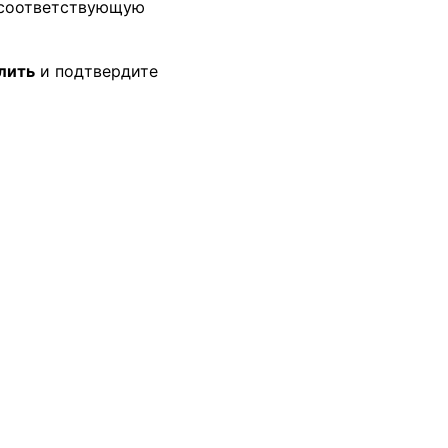
е соответствующую
лить
и подтвердите