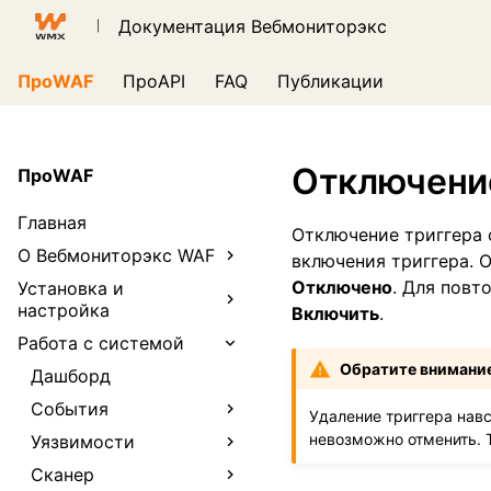
Документация Вебмониторэкс
ПроWAF
ПроAPI
FAQ
Публикации
Версия 5.0
Отключение
ПроWAF
Главная
Отключение триггера 
О Вебмониторэкс WAF
включения триггера. 
Отключено
. Для повт
Установка и
настройка
Включить
.
Работа с системой
Обратите внимани
Дашборд
События
Удаление триггера нав
невозможно отменить. Т
Уязвимости
Сканер