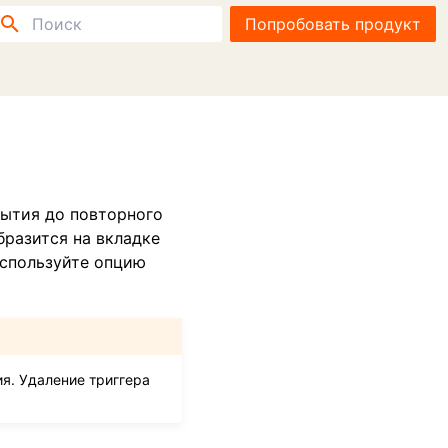
Попробовать продукт
Инициализация поиска
бытия до повторного
бразится на вкладке
используйте опцию
я. Удаление триггера